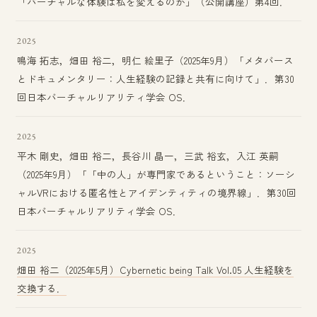
「バーチャルな体験は私を変えるのか」（公開講座）第4回．
2025
鳴海 拓志，畑田 裕二，明仁 絵里子（2025年9月）「メタバース
とドキュメンタリー：人生経験の記録と共有に向けて」．第30
回日本バーチャルリアリティ学会 OS．
2025
平木 剛史，畑田 裕二，長谷川 晶一，三武 裕玄，入江 英嗣
（2025年9月）「「中の人」が専門家であるということ：ソーシ
ャルVRにおける匿名性とアイデンティティの境界線」．第30回
日本バーチャルリアリティ学会 OS．
2025
畑田 裕二（2025年5月）Cybernetic being Talk Vol.05 人生経験を
交換する．