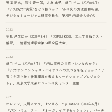
鳴海 拓志，熊谷 晋一郎，大倉 典子，畑田 裕二（2022年9月）
「VR研究で”実質”をどう扱うか？ VR研究の方法論的転回」，
デジタルミュージアム研究委員会，第27回VR学会大会OS．
2022
稲見 昌彦ほか（2022年3月）「①IPSJ KIDS，②大学共通テスト
解説」，情報処理学会第84回全国大会．
2022
畑田 裕二（2022年3月）「VRは究極の共感マシンなのか？」
『VRでアンコンシャス・バイアスへの気づきを促せるか？：子
育てを取り巻く仕事環境を考えるワークショッププロジェク
ト』，東京大学未来ビジョン研究センター主催．
2021
オレンジ，天野ステラ，はいえろ，Yuji Hatada（2021年12月）
「VR×コミュニティ」『オーガナイズドセッション』，バーチ