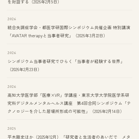
を対話する（2026年2月9日）
2026
統合失調症学会・都医学研国際シンポジウム共催企画 特別講演
「AVATAR therapyと当事者研究」（2026年3月22日）
2026
シンポジウム当事者研究でひらく「当事者が経験する世界」
（2026年2月23日）
2026
高知大学医学部「医療×VR」学講座・東京大学大学院医学系研
究科デジタルメンタルヘルス講座 第4回合同シンポジウム「テ
クノロジーを介した居場所形成の可能性」（2026年2月14日）
2025
平木剛史ほか（2025年12月）「研究者と生活者のあいだで メタ