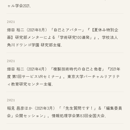
ャル学会2021．
2021
畑田 裕二（2021年8月）「自己とアバター」『【夏休み特別企
画】研究部メンターによる「学術研究100連発」』，学校法人
角川ドワンゴ学園 研究部主催．
2021
畑田 裕二（2021年4月）「複製技術時代の自己と他者」『2021年
度 第1回サービスVRセミナー』，東京大学バーチャルリアリテ
ィ教育研究センター主催．
2021
稲見 昌彦ほか（2021年3月）「「先生質問です！」＆「編集委員
会」公開セッション」，情報処理学会第83回全国大会．