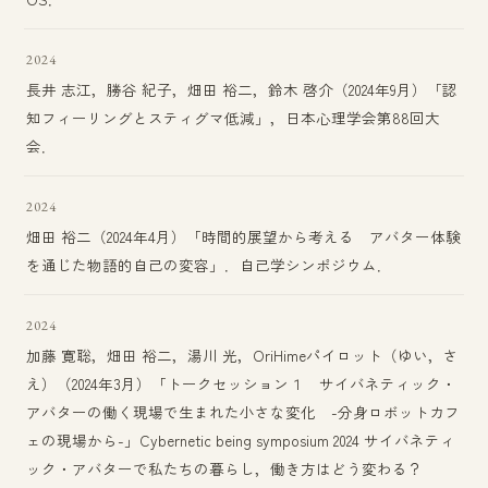
2024
長井 志江，勝谷 紀子，畑田 裕二，鈴木 啓介（2024年9月）「認
知フィーリングとスティグマ低減」，日本心理学会第88回大
会．
2024
畑田 裕二（2024年4月）「時間的展望から考える アバター体験
を通じた物語的自己の変容」．自己学シンポジウム．
2024
加藤 寛聡，畑田 裕二，湯川 光，OriHimeパイロット（ゆい，さ
え）（2024年3月）「トークセッション１ サイバネティック・
アバターの働く現場で生まれた小さな変化 -分身ロボットカフ
ェの現場から-」Cybernetic being symposium 2024 サイバネティ
ック・アバターで私たちの暮らし，働き方はどう変わる？