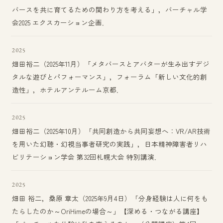
バースを共に育てるための関わり方を考える」，バーチャル学
会2025 エクスカーション企画．
2025
畑田裕二（2025年11月）「メタバースとアバターが生み出すデジ
タルな遊びとパフォーマンス」，フォーラム「新しい文化的創
造性」，ホテルアンテルーム京都．
2025
畑田裕二（2025年10月）「共同創造から共同妄想へ：VR/AR技術
を用いた幻聴・幻視当事者研究の実践」，日本精神障害者リハ
ビリテーション学会 第32回札幌大会 特別講演．
2025
畑田 裕二，桑原 章太（2025年9月4日）「分身経験は人に何をも
たらしたのか～OriHimeの場合～」【深める・つながる講座】