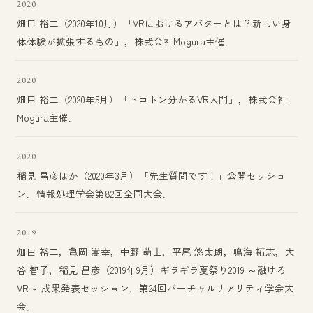
2020
畑田 裕二（2020年10月）「VRにおけるアバターとは？新しい身
体体験が拡張するもの」，株式会社Mogura主催．
2020
畑田 裕二（2020年5月）「トコトン分かるVR入門」，株式会社
Mogura主催．
2020
稲見 昌彦ほか（2020年3月）「先生質問です！」公開セッショ
ン．情報処理学会第82回全国大会．
2019
畑田 裕二，亀岡 嵩幸，中野 萌士，平尾 悠太朗，鳴海 拓志，大
谷 智子，稲見 昌彦（2019年9月）ギラギラ夏祭り2019 ～融けろ
VR～ 成果発表セッション，第24回バーチャルリアリティ学会大
会．