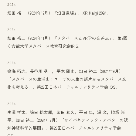
2024
畑田 裕二（2024年12月）「畑田道場」．XR Kaigi 2024．
2024
畑田 裕二（2024年11月）「メタバースとVR学の交差点」．第2回
立命館大学メタバース教育研究会IRIS．
2024
鳴海 拓志，長谷川 晶一，平木 剛史，畑田 裕二（2024年9月）
「メタバースの生活史：ユーザの人生の断片からメタバース文
化を考える」．第29回日本バーチャルリアリティ学会 OS．
2024
南澤 孝太，嶋田 総太郎，柴田 和久，平田 仁，温 文，脇坂 崇
平，畑田 裕二（2024年9月）「サイバネティック・アバターの認
知神経科学的展開」．第29回日本バーチャルリアリティ学会
OS．